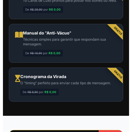
15 Cards de Luxo prontos para postar nos stories ou feed.
De
R$ 29,90
por
R$ 0,00
GRÁTIS
Manual do "Anti-Vácuo"
Técnicas simples para garantir que respondam sua
mensagem.
De
R$ 19,90
por
R$ 0,00
GRÁTIS
Cronograma da Virada
O "timing" perfeito para enviar cada tipo de mensagem.
De
R$ 9,90
por
R$ 0,00