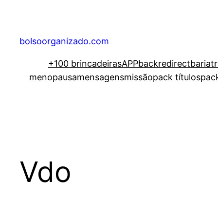
bolsoorganizado.com
+100 brincadeiras
APP
backredirect
bariat
menopausa
mensagens
missão
pack títulos
pac
Vdo