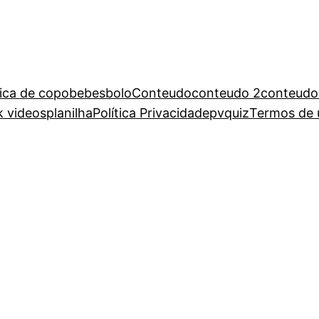
rica de copo
bebes
bolo
Conteudo
conteudo 2
conteudo
k videos
planilha
Política Privacidade
pv
quiz
Termos de 