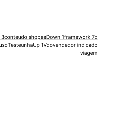
 3
conteudo shopee
Down 1
framework 7d
uso
Teste
unha
Up 1
Vdo
vendedor indicado
viagem